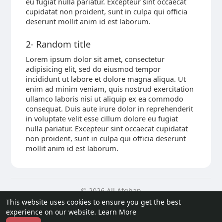
eu fugiat nulla pariatur. Excepteur sint occaecat
cupidatat non proident, sunt in culpa qui officia
deserunt mollit anim id est laborum.
2- Random title
Lorem ipsum dolor sit amet, consectetur
adipisicing elit, sed do eiusmod tempor
incididunt ut labore et dolore magna aliqua. Ut
enim ad minim veniam, quis nostrud exercitation
ullamco laboris nisi ut aliquip ex ea commodo
consequat. Duis aute irure dolor in reprehenderit
in voluptate velit esse cillum dolore eu fugiat
nulla pariatur. Excepteur sint occaecat cupidatat
non proident, sunt in culpa qui officia deserunt
mollit anim id est laborum.
© 2026 All Afghan
This website uses cookies to ensure you get the best
Home
About
Contact Us
Privacy Policy
Terms of Use
experience on our website.
Learn More
Request a Refund